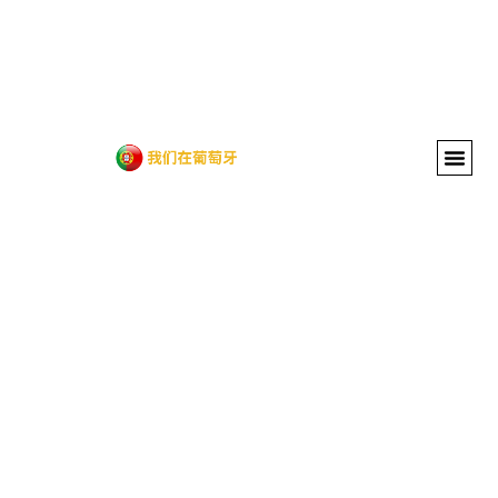
主页
税号NIF
数字游民签证
银行开户